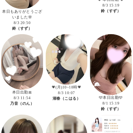
8/3 15:19
鈴（すず）
本日もありがとうござ
いました🌸
8/3 20:50
鈴（すず）
💗(月)10~18時💗
本日出勤🎀
8/3 10:07
🩵本日出勤🩵
8/3 11:54
湖春（こはる）
8/1 15:19
乃音（のん）
鈴（すず）