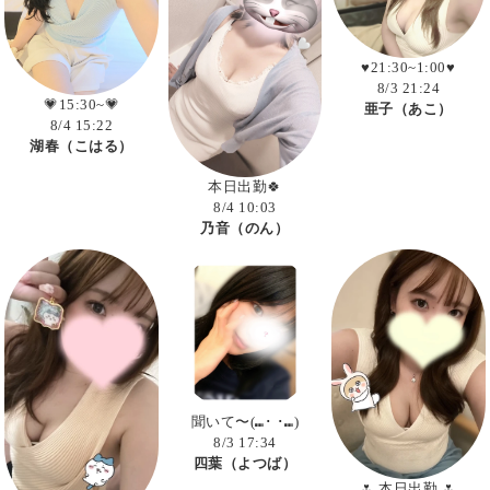
♥️21:30~1:00♥️
8/3 21:24
💗15:30~💗
亜子（あこ）
8/4 15:22
湖春（こはる）
本日出勤🍀
8/4 10:03
乃音（のん）
聞いて〜(⑉･ ･⑉)
8/3 17:34
四葉（よつば）
🌷 本日出勤 🌷