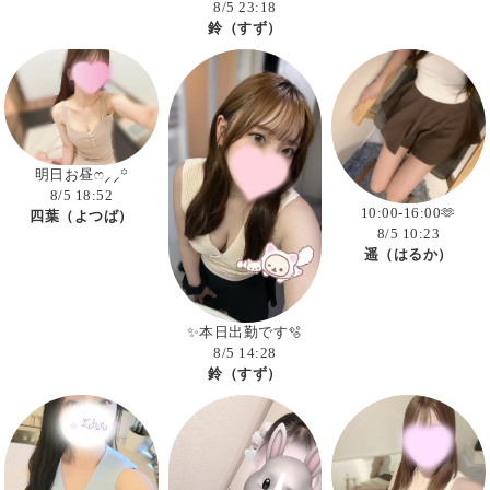
8/5 23:18
鈴（すず）
明日お昼ෆ⸝⸝꙳
8/5 18:52
10:00-16:00🫶
四葉（よつば）
8/5 10:23
遥（はるか）
✨本日出勤です🫧
8/5 14:28
鈴（すず）