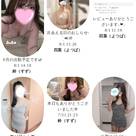
レビューありがとうご
ざいます⸜❤︎⸝‍
8/1 11:19
次会える日のおしらせ-
四葉（よつば）
̗̀ 📢💭
8/1 11:26
四葉（よつば）
8月の出勤予定です🌿
8/1 14:18
鈴（すず）
本日もありがとうござ
いました🌸
7/31 21:23
鈴（すず）