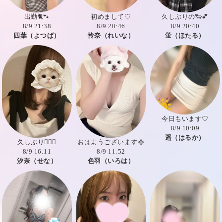
出勤🐈🐾
初めまして♡
久しぶりの🐑💕
8/9 21:38
8/9 20:46
8/9 20:40
四葉（よつば）
怜奈（れいな）
蛍（ほたる）
今日もいます♡
8/9 10:09
遥（はるか）
久しぶり🧚🏻‍♀️
おはようございます🌞
8/9 16:11
8/9 11:52
汐奈（せな）
色羽（いろは）