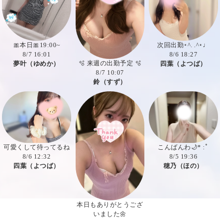
次回出勤‪𑁊^. .^𑁊♩
🎀本日🎀19:00~
8/6 18:27
8/7 16:01
🫧 来週の出勤予定 🫧
四葉（よつば）
夢叶（ゆめか）
8/7 10:07
鈴（すず）
可愛くして待ってるね
こんばんわ🌙* :ﾟ
8/6 12:32
8/5 19:36
四葉（よつば）
穂乃（ほの）
本日もありがとうござ
いました🌼